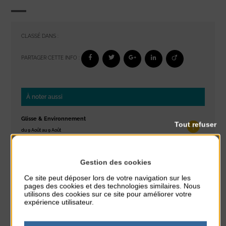
CLASSÉ DANS :
PARTAGER CETTE INFO :
À noter aussi
Glisse & Environnement
Tout refuser
du 9 Août au 9 Août
Place du Général de Gaulle
Gestion des cookies
Concert
du 9 Août au 9 Août
Ce site peut déposer lors de votre navigation sur les
Place du Général de Gaulle
pages des cookies et des technologies similaires. Nous
utilisons des cookies sur ce site pour améliorer votre
expérience utilisateur.
Exposition « Itinéraires »
du 10 Août au 16 Août
Petit Office