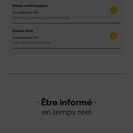
Balade ornithologique
du 12 Août au 12 Août
Pointe d'Agon (parking de la ferme Borde)
Marché d’été
du 13 Août au 13 Août
Place du Général de Gaulle
Être informé
en temps réel