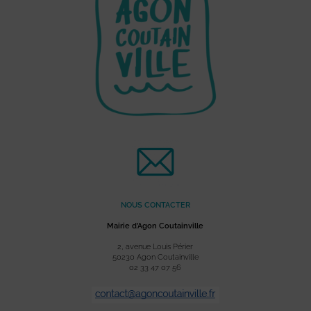
NOUS CONTACTER
Mairie d’Agon Coutainville
2, avenue Louis Périer
50230 Agon Coutainville
02 33 47 07 56