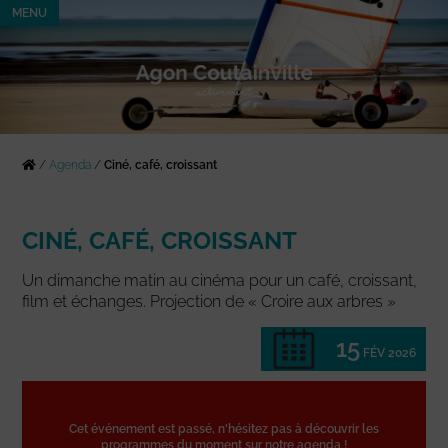
MENU
/
Agenda
/
Ciné, café, croissant
CINÉ, CAFÉ, CROISSANT
Un dimanche matin au cinéma pour un café, croissant,
film et échanges. Projection de « Croire aux arbres »
15
FÉV 2026
Cet événement est passé, n'hésitez pas à découvrir les
programmes du moment sur notre agenda !