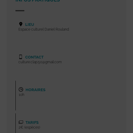
LIEU
Espace culturel Daniel Rouland
CONTACT
culture.clap.50@gmail.com
HORAIRES
10h
TARIFS
2€ (espèces)