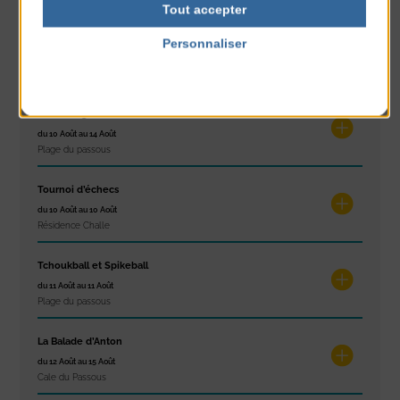
Tout accepter
Réveil musculaire
Personnaliser
du 10 Août au 14 Août
Politique de confidentialité
Plage du passous
Stretching
du 10 Août au 14 Août
Plage du passous
Tournoi d’échecs
du 10 Août au 10 Août
Résidence Challe
Tchoukball et Spikeball
du 11 Août au 11 Août
Plage du passous
La Balade d’Anton
du 12 Août au 15 Août
Cale du Passous