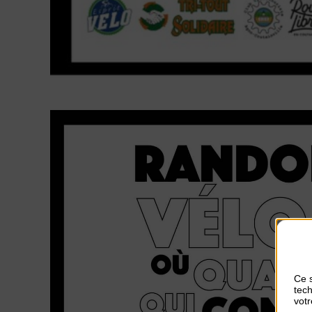
Ce s
tech
votr