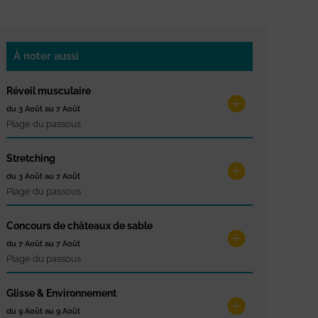
À noter aussi
Réveil musculaire
du 3 Août au 7 Août
Plage du passous
Stretching
du 3 Août au 7 Août
Plage du passous
Concours de châteaux de sable
du 7 Août au 7 Août
Plage du passous
Glisse & Environnement
du 9 Août au 9 Août