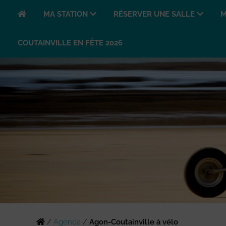
MA STATION
RÉSERVER UNE SALLE
M
COUTAINVILLE EN FÊTE 2026
/
Agenda
/
Agon-Coutainville à vélo